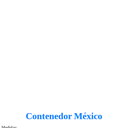
1168-
530
Bienvenido
Ingresa
Regístrate
Contenedor México
Medidas: