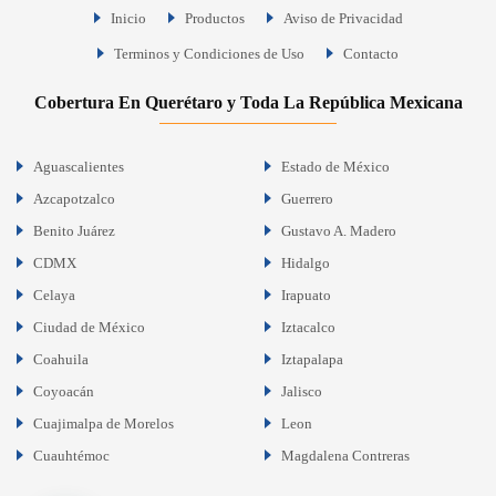
Inicio
Productos
Aviso de Privacidad
Terminos y Condiciones de Uso
Contacto
Cobertura En Querétaro y Toda La República Mexicana
Aguascalientes
Estado de México
Azcapotzalco
Guerrero
Benito Juárez
Gustavo A. Madero
CDMX
Hidalgo
Celaya
Irapuato
Ciudad de México
Iztacalco
Coahuila
Iztapalapa
Coyoacán
Jalisco
Cuajimalpa de Morelos
Leon
Cuauhtémoc
Magdalena Contreras