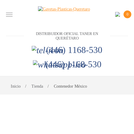
0
INICIO
DISTRIBUIDOR OFICIAL TANER EN
PRODUCTOS
QUERÉTARO
(446) 1168-530
CONTACTO
(446) 1168-530
DISTRIBUIDOR
OFICIAL
TANER EN
Inicio
Tienda
Contenedor México
QUERÉTARO
(446)
1168-
530
(446)