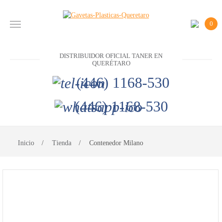
0
INICIO
DISTRIBUIDOR OFICIAL TANER EN
PRODUCTOS
QUERÉTARO
(446) 1168-530
CONTACTO
(446) 1168-530
DISTRIBUIDOR
OFICIAL
TANER EN
Inicio
Tienda
Contenedor Milano
QUERÉTARO
(446)
1168-
530
(446)