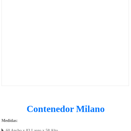
1168-
530
Bienvenido
Ingresa
Regístrate
Contenedor Milano
Medidas:
60 Ancho x 83 Largo x 58 Alto