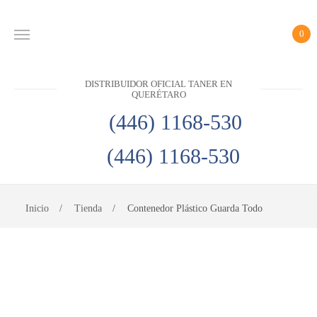
0
INICIO
DISTRIBUIDOR OFICIAL TANER EN
PRODUCTOS
QUERÉTARO
CONTACTO
(446) 1168-530
(446) 1168-530
DISTRIBUIDOR
OFICIAL
TANER EN
Inicio
Tienda
Contenedor Plástico Guarda Todo
QUERÉTARO
(446)
1168-
530
(446)