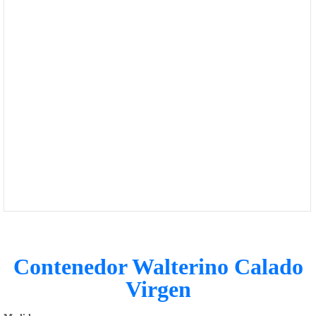
1168-
530
Bienvenido
Ingresa
Regístrate
Contenedor Walterino Calado
Virgen