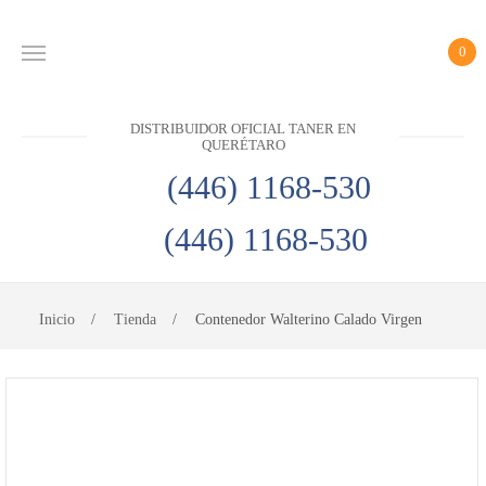
0
INICIO
DISTRIBUIDOR OFICIAL TANER EN
PRODUCTOS
QUERÉTARO
CONTACTO
(446) 1168-530
(446) 1168-530
DISTRIBUIDOR
OFICIAL
TANER EN
Inicio
Tienda
Contenedor Walterino Calado Virgen
QUERÉTARO
(446)
1168-
530
(446)