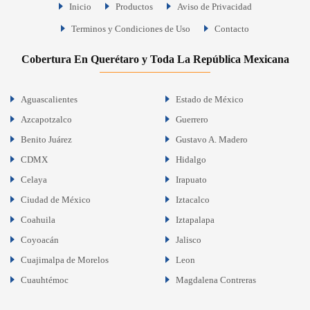
Inicio
Productos
Aviso de Privacidad
Terminos y Condiciones de Uso
Contacto
Cobertura En Querétaro y Toda La República Mexicana
Aguascalientes
Estado de México
Azcapotzalco
Guerrero
Benito Juárez
Gustavo A. Madero
CDMX
Hidalgo
Celaya
Irapuato
Ciudad de México
Iztacalco
Coahuila
Iztapalapa
Coyoacán
Jalisco
Cuajimalpa de Morelos
Leon
Cuauhtémoc
Magdalena Contreras