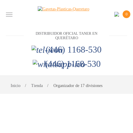
0
INICIO
DISTRIBUIDOR OFICIAL TANER EN
PRODUCTOS
QUERÉTARO
(446) 1168-530
CONTACTO
(446) 1168-530
DISTRIBUIDOR
OFICIAL
TANER EN
Inicio
Tienda
Organizador de 17 divisiones
QUERÉTARO
(446)
1168-
530
(446)